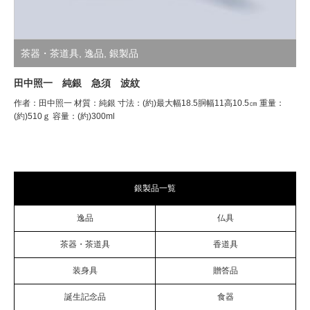
茶器・茶道具
,
逸品
,
銀製品
田中照一 純銀 急須 波紋
作者：田中照一 材質：純銀 寸法：(約)最大幅18.5胴幅11高10.5㎝ 重量：
(約)510ｇ 容量：(約)300ml
銀製品一覧
逸品
仏具
茶器・茶道具
香道具
装身具
贈答品
誕生記念品
食器