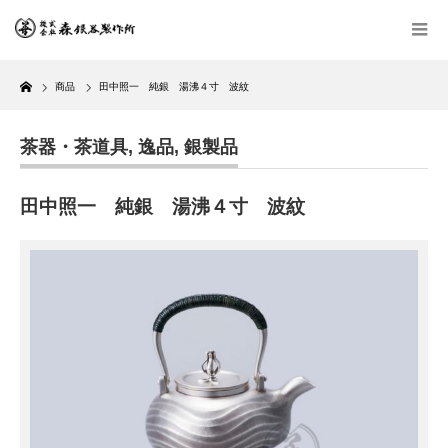
Home
商品
田中照一 純銀 湯沸４寸 波紋
茶器・茶道具
,
逸品
,
銀製品
田中照一 純銀 湯沸４寸 波紋