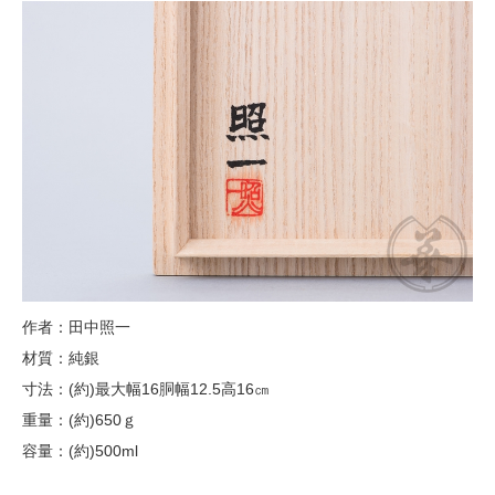
作者：田中照一
材質：純銀
寸法：(約)最大幅16胴幅12.5高16㎝
重量：(約)650ｇ
容量：(約)500ml