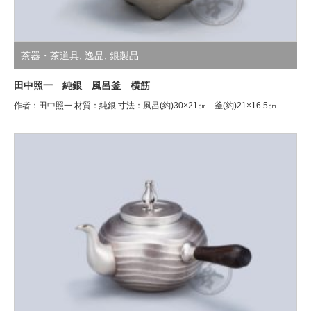
茶器・茶道具
,
逸品
,
銀製品
田中照一 純銀 風呂釜 横筋
作者：田中照一 材質：純銀 寸法：風呂(約)30×21㎝ 釜(約)21×16.5㎝