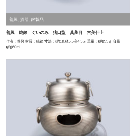
善興
,
酒器
,
銀製品
善興 純銀 ぐいのみ 猪口型 茣蓙目 古美仕上
作者：善興 材質：純銀 寸法：(約)直径5.5高4.5㎝ 重量：(約)55ｇ 容量：
(約)60ml