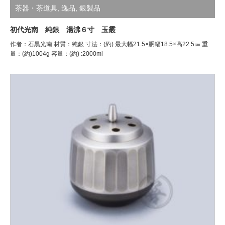
茶器・茶道具
,
逸品
,
銀製品
初代光南 純銀 湯沸６寸 玉霰
作者：石黒光南 材質：純銀 寸法：(約) 最大幅21.5×胴幅18.5×高22.5㎝ 重
量：(約)1004g 容量：(約) :2000ml