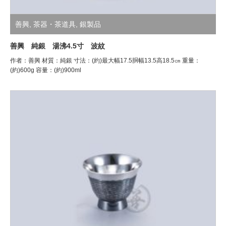
善興
,
茶器・茶道具
,
銀製品
善興 純銀 湯沸4.5寸 波紋
作者：善興 材質：純銀 寸法：(約)最大幅17.5胴幅13.5高18.5㎝ 重量：
(約)600g 容量：(約)900ml