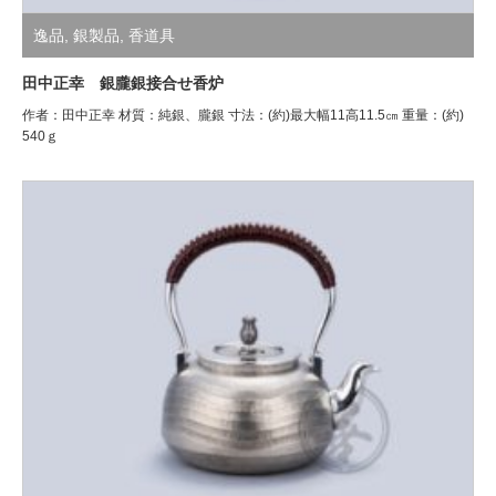
逸品
,
銀製品
,
香道具
田中正幸 銀朧銀接合せ香炉
作者：田中正幸 材質：純銀、朧銀 寸法：(約)最大幅11高11.5㎝ 重量：(約)
540ｇ