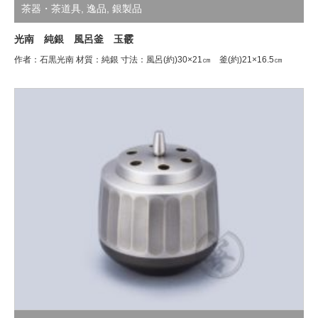
茶器・茶道具
,
逸品
,
銀製品
光南 純銀 風呂釜 玉霰
作者：石黒光南 材質：純銀 寸法：風呂(約)30×21㎝ 釜(約)21×16.5㎝