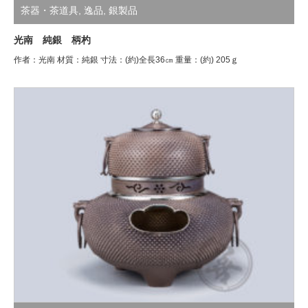
茶器・茶道具
,
逸品
,
銀製品
光南 純銀 柄杓
作者：光南 材質：純銀 寸法：(約)全長36㎝ 重量：(約) 205ｇ