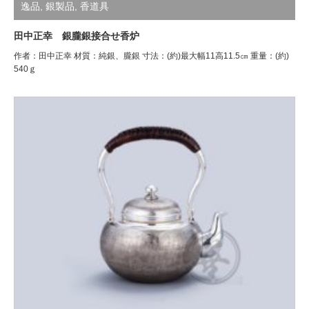
逸品
,
銀製品
,
香道具
田中正幸 銀朧銀接合せ香炉
作者：田中正幸 材質：純銀、朧銀 寸法：(約)最大幅11高11.5㎝ 重量：(約)
540ｇ