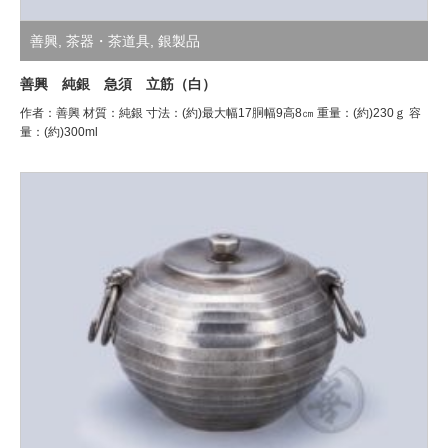
善興
,
茶器・茶道具
,
銀製品
善興 純銀 急須 立筋（白）
作者：善興 材質：純銀 寸法：(約)最大幅17胴幅9高8㎝ 重量：(約)230ｇ 容
量：(約)300ml