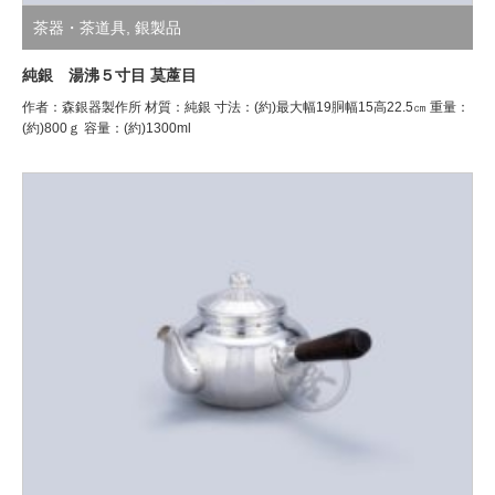
茶器・茶道具
,
銀製品
純銀 湯沸５寸目 茣蓙目
作者：森銀器製作所 材質：純銀 寸法：(約)最大幅19胴幅15高22.5㎝ 重量：
(約)800ｇ 容量：(約)1300ml