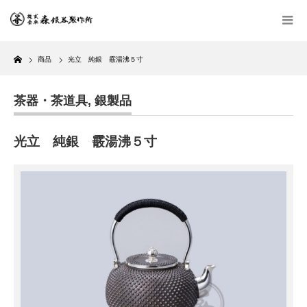
Home
商品
光立 純銀 霰湯沸５寸
茶器・茶道具
,
銀製品
光立 純銀 霰湯沸５寸