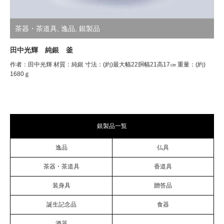
茶器・茶道具
,
逸品
,
銀製品
田中光輝 純銀 釜
作者：田中光輝 材質：純銀 寸法：(約)最大幅22胴幅21高17㎝ 重量：(約)
1680ｇ
銀製品一覧
逸品
仏具
茶器・茶道具
香道具
装身具
贈答品
誕生記念品
食器
酒器