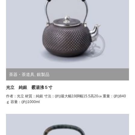
茶器・茶道具
,
銀製品
光立 純銀 霰湯沸５寸
作者：光立 材質：純銀 寸法：(約)最大幅19胴幅15.5高20㎝ 重量：(約)840
ｇ 容量：(約)1000ml