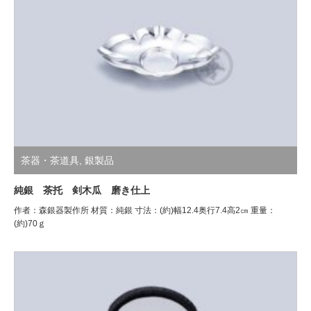
茶器・茶道具
,
銀製品
純銀 茶托 剣木瓜 磨き仕上
作者：森銀器製作所 材質：純銀 寸法：(約)幅12.4奥行7.4高2㎝ 重量：
(約)70ｇ