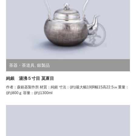
茶器・茶道具
,
銀製品
純銀 湯沸５寸目 茣蓙目
作者：森銀器製作所 材質：純銀 寸法：(約)最大幅19胴幅15高22.5㎝ 重量：
(約)800ｇ 容量：(約)1300ml