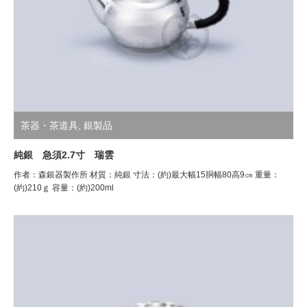
茶器・茶道具
,
銀製品
純銀 急須2.7寸 瑞雲
作者：森銀器製作所 材質：純銀 寸法：(約)最大幅15胴幅80高9㎝ 重量：
(約)210ｇ 容量：(約)200ml