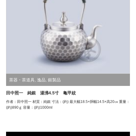
茶器・茶道具
,
逸品
,
銀製品
田中照一 純銀 湯沸4.5寸 亀甲紋
作者：田中照一 材質：純銀 寸法：(約) 最大幅18.5×胴幅14.5×高20㎝ 重量：
(約)890ｇ 容量：(約)1000ml