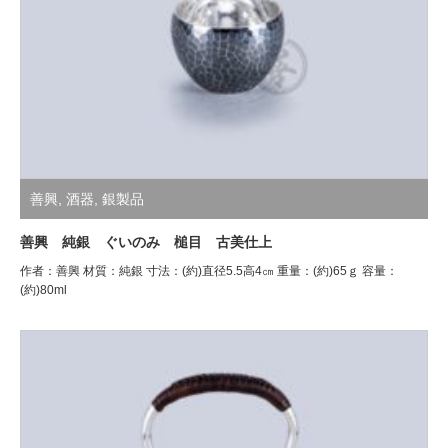
善興
,
酒器
,
銀製品
善興 純銀 ぐいのみ 槌目 古美仕上
作者：善興 材質：純銀 寸法：(約)直径5.5高4㎝ 重量：(約)65ｇ 容量：
(約)80ml