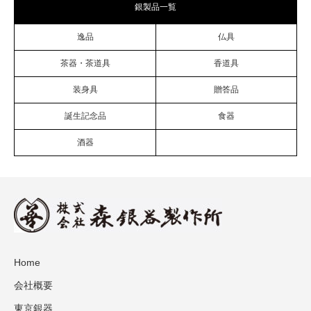
銀製品一覧
逸品
仏具
茶器・茶道具
香道具
装身具
贈答品
誕生記念品
食器
酒器
Home
会社概要
東京銀器