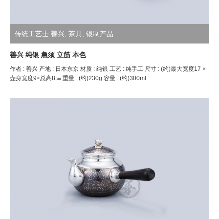
传统工艺士 善兴
,
茶具
,
银制产品
善兴 纯银 急须 立筋 本色
作者 : 善兴 产地 : 日本东京 材质 : 纯银 工艺 : 纯手工 尺寸 : (约)最大宽度17 ×
壶身宽度9×总高8㎝ 重量 : (约)230g 容量 : (约)300ml