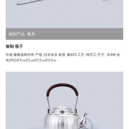
银制产品
,
餐具
银制 筷子
作者 森银器制作所 产地 :日本东京 材质 :银925 工艺 :纯手工 尺寸 : 共4种 全
长(约)19.5㎝/21㎝/22.5㎝/23.5㎝