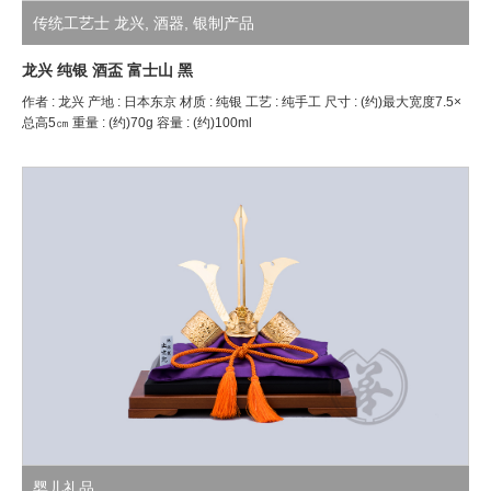
传统工艺士 龙兴
,
酒器
,
银制产品
龙兴 纯银 酒盃 富士山 黑
作者 : 龙兴 产地 : 日本东京 材质 : 纯银 工艺 : 纯手工 尺寸 : (约)最大宽度7.5×
总高5㎝ 重量 : (约)70g 容量 : (约)100ml
婴儿礼品