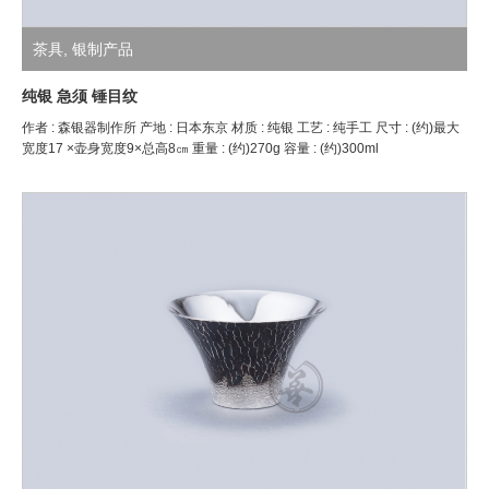
茶具
,
银制产品
纯银 急须 锤目纹
作者 : 森银器制作所 产地 : 日本东京 材质 : 纯银 工艺 : 纯手工 尺寸 : (约)最大
宽度17 ×壶身宽度9×总高8㎝ 重量 : (约)270g 容量 : (约)300ml