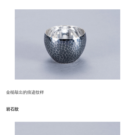
金槌敲出的痕迹纹样
岩石纹