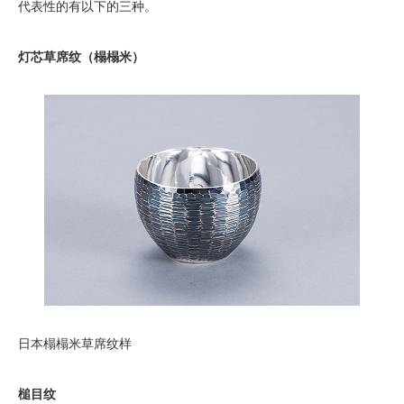
代表性的有以下的三种。
灯芯草席纹（榻榻米）
日本榻榻米草席纹样
槌目纹