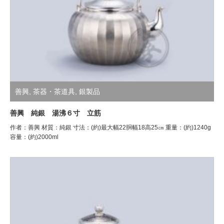
善興
,
茶器・茶道具
,
銀製品
善興 純銀 湯沸６寸 立筋
作者：善興 材質：純銀 寸法：(約)最大幅22胴幅18高25㎝ 重量：(約)1240g
容量：(約)2000ml