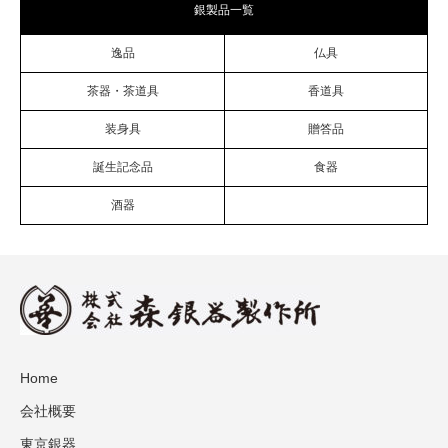
銀製品一覧
逸品
仏具
茶器・茶道具
香道具
装身具
贈答品
誕生記念品
食器
酒器
Home
会社概要
東京銀器