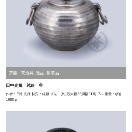
茶器・茶道具
,
逸品
,
銀製品
田中光輝 純銀 釜
作者：田中光輝 材質：純銀 寸法：(約)最大幅22胴幅21高17㎝ 重量：(約)
1680ｇ