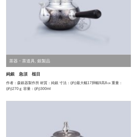
茶器・茶道具
,
銀製品
純銀 急須 槌目
作者：森銀器製作所 材質：純銀 寸法：(約)最大幅17胴幅9高8㎝ 重量：
(約)270ｇ 容量：(約)300ml