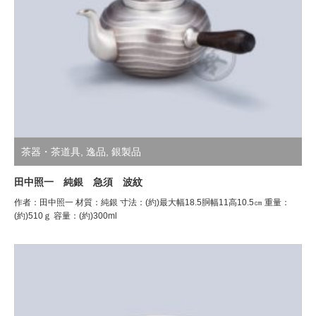
茶器・茶道具
,
逸品
,
銀製品
田中照一 純銀 急須 波紋
作者：田中照一 材質：純銀 寸法：(約)最大幅18.5胴幅11高10.5㎝ 重量：
(約)510ｇ 容量：(約)300ml