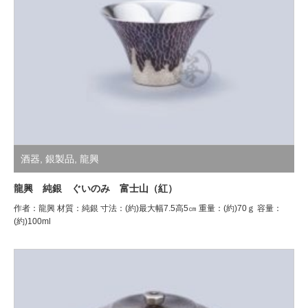
酒器
,
銀製品
,
龍興
龍興 純銀 ぐいのみ 富士山（紅）
作者：龍興 材質：純銀 寸法：(約)最大幅7.5高5㎝ 重量：(約)70ｇ 容量：
(約)100ml