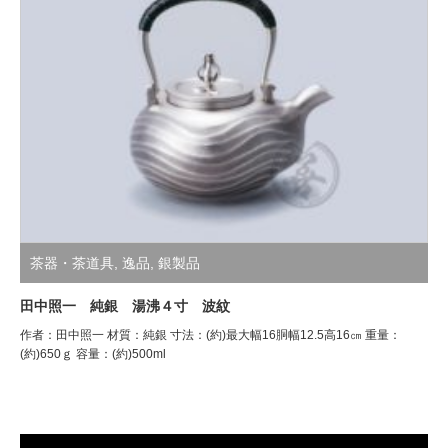
茶器・茶道具
,
逸品
,
銀製品
田中照一 純銀 湯沸４寸 波紋
作者：田中照一 材質：純銀 寸法：(約)最大幅16胴幅12.5高16㎝ 重量：
(約)650ｇ 容量：(約)500ml