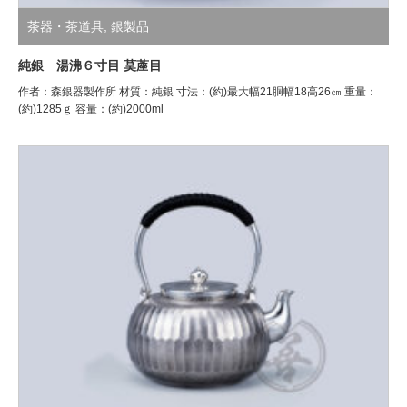
茶器・茶道具
,
銀製品
純銀 湯沸６寸目 茣蓙目
作者：森銀器製作所 材質：純銀 寸法：(約)最大幅21胴幅18高26㎝ 重量：
(約)1285ｇ 容量：(約)2000ml