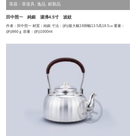
茶器・茶道具
,
逸品
,
銀製品
田中照一 純銀 湯沸4.5寸 波紋
作者：田中照一 材質：純銀 寸法：(約)最大幅19胴幅13.5高18.5㎝ 重量：
(約)860ｇ 容量：(約)1000ml