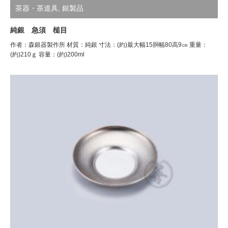
茶器・茶道具
,
銀製品
純銀 急須 槌目
作者：森銀器製作所 材質：純銀 寸法：(約)最大幅15胴幅80高9㎝ 重量：
(約)210ｇ 容量：(約)200ml