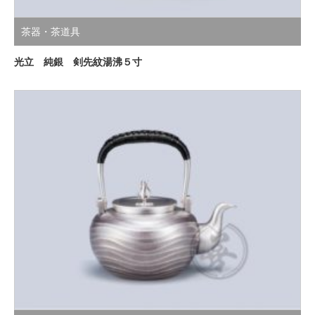
茶器・茶道具
光立 純銀 剣先紋湯沸５寸