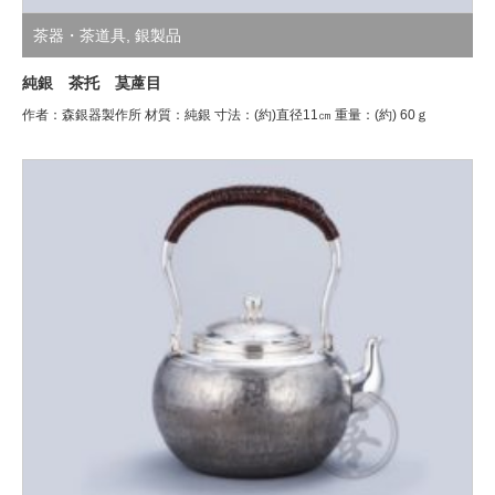
茶器・茶道具
,
銀製品
純銀 茶托 茣蓙目
作者：森銀器製作所 材質：純銀 寸法：(約)直径11㎝ 重量：(約) 60ｇ