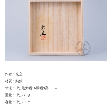
作者：光立
材質：純銀
寸法：(約)最大幅16胴幅9高8.5㎝
重量：(約)275ｇ
容量：(約)250ml