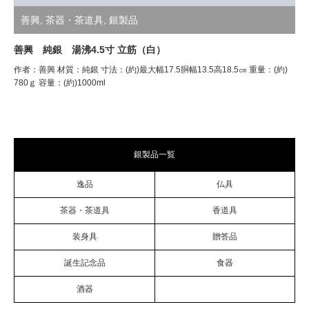
善興
,
茶器・茶道具
,
銀製品
善興 純銀 湯沸4.5寸 立筋（白）
作者：善興 材質：純銀 寸法：(約)最大幅17.5胴幅13.5高18.5㎝ 重量：(約)
780ｇ 容量：(約)1000ml
銀製品一覧
逸品
仏具
茶器・茶道具
香道具
装身具
贈答品
誕生記念品
食器
酒器