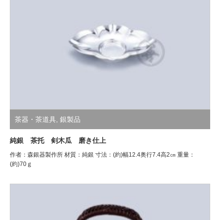
茶器・茶道具
,
銀製品
純銀 茶托 剣木瓜 磨き仕上
作者：森銀器製作所 材質：純銀 寸法：(約)幅12.4奥行7.4高2㎝ 重量：
(約)70ｇ