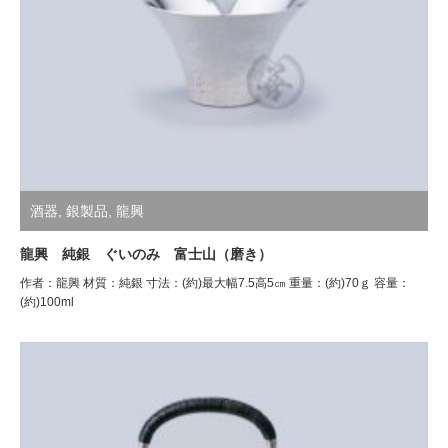
酒器
,
銀製品
,
龍興
龍興 純銀 ぐいのみ 富士山（磨き）
作者：龍興 材質：純銀 寸法：(約)最大幅7.5高5㎝ 重量：(約)70ｇ 容量：
(約)100ml