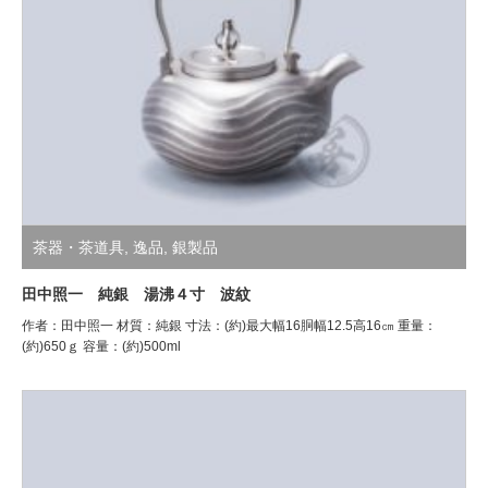
茶器・茶道具
,
逸品
,
銀製品
田中照一 純銀 湯沸４寸 波紋
作者：田中照一 材質：純銀 寸法：(約)最大幅16胴幅12.5高16㎝ 重量：
(約)650ｇ 容量：(約)500ml