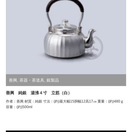
善興
,
茶器・茶道具
,
銀製品
善興 純銀 湯沸４寸 立筋（白）
作者：善興 材質：純銀 寸法：(約)最大幅15胴幅12高17㎝ 重量：(約)480ｇ
容量：(約)500ml