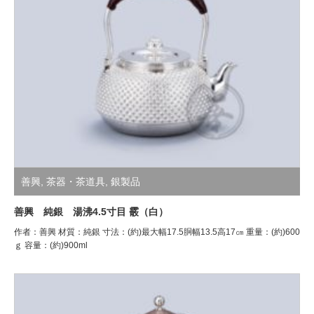
善興
,
茶器・茶道具
,
銀製品
善興 純銀 湯沸4.5寸目 霰（白）
作者：善興 材質：純銀 寸法：(約)最大幅17.5胴幅13.5高17㎝ 重量：(約)600
ｇ 容量：(約)900ml