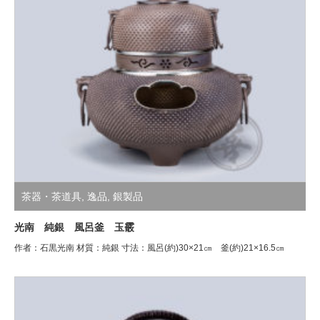
茶器・茶道具
,
逸品
,
銀製品
光南 純銀 風呂釜 玉霰
作者：石黒光南 材質：純銀 寸法：風呂(約)30×21㎝ 釜(約)21×16.5㎝