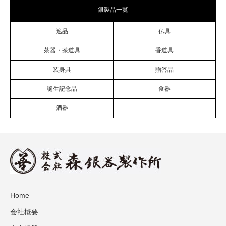
銀製品一覧
逸品
仏具
茶器・茶道具
香道具
装身具
贈答品
誕生記念品
食器
酒器
Home
会社概要