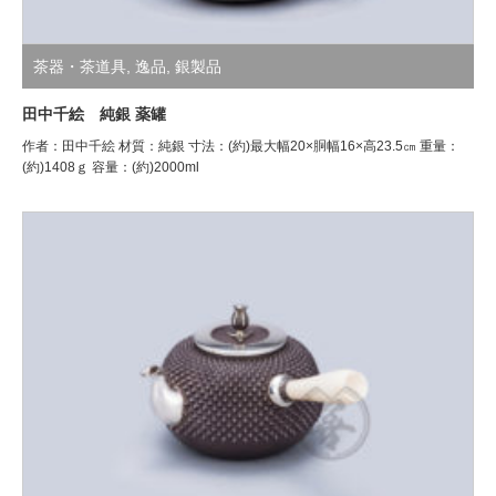
茶器・茶道具
,
逸品
,
銀製品
田中千絵 純銀 薬罐
作者：田中千絵 材質：純銀 寸法：(約)最大幅20×胴幅16×高23.5㎝ 重量：
(約)1408ｇ 容量：(約)2000ml