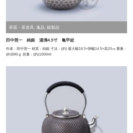
茶器・茶道具
,
逸品
,
銀製品
田中照一 純銀 湯沸4.5寸 亀甲紋
作者：田中照一 材質：純銀 寸法：(約) 最大幅18.5×胴幅14.5×高20㎝ 重量：
(約)890ｇ 容量：(約)1000ml