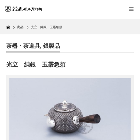
Home
商品
光立 純銀 玉霰急須
茶器・茶道具
,
銀製品
光立 純銀 玉霰急須