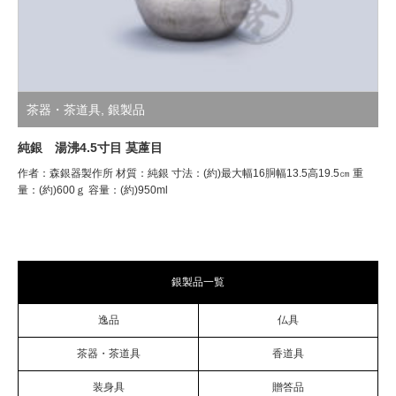
茶器・茶道具
,
銀製品
純銀 湯沸4.5寸目 茣蓙目
作者：森銀器製作所 材質：純銀 寸法：(約)最大幅16胴幅13.5高19.5㎝ 重
量：(約)600ｇ 容量：(約)950ml
銀製品一覧
逸品
仏具
茶器・茶道具
香道具
装身具
贈答品