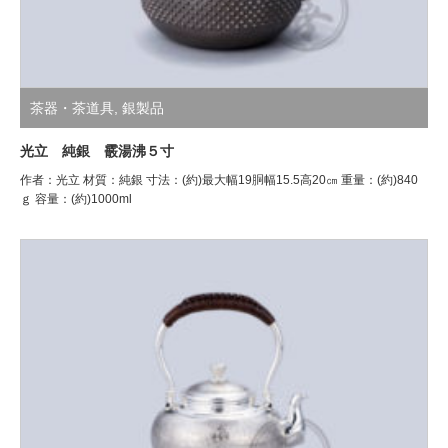
茶器・茶道具
,
銀製品
光立 純銀 霰湯沸５寸
作者：光立 材質：純銀 寸法：(約)最大幅19胴幅15.5高20㎝ 重量：(約)840
ｇ 容量：(約)1000ml