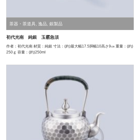
茶器・茶道具
,
逸品
,
銀製品
初代光南 純銀 玉霰急須
作者：初代光南 材質：純銀 寸法：(約)最大幅17.5胴幅10高さ9㎝ 重量：(約)
250ｇ 容量：(約)250ml