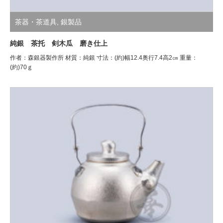
茶器・茶道具
,
銀製品
純銀 茶托 剣木瓜 磨き仕上
作者：森銀器製作所 材質：純銀 寸法：(約)幅12.4奥行7.4高2㎝ 重量：
(約)70ｇ