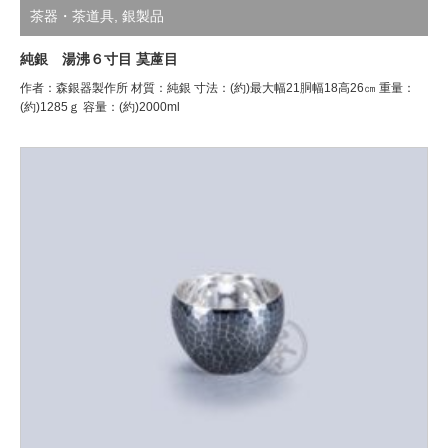
茶器・茶道具
,
銀製品
純銀 湯沸６寸目 茣蓙目
作者：森銀器製作所 材質：純銀 寸法：(約)最大幅21胴幅18高26㎝ 重量：
(約)1285ｇ 容量：(約)2000ml