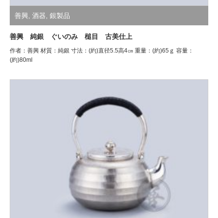
善興
,
酒器
,
銀製品
善興 純銀 ぐいのみ 槌目 古美仕上
作者：善興 材質：純銀 寸法：(約)直径5.5高4㎝ 重量：(約)65ｇ 容量：
(約)80ml