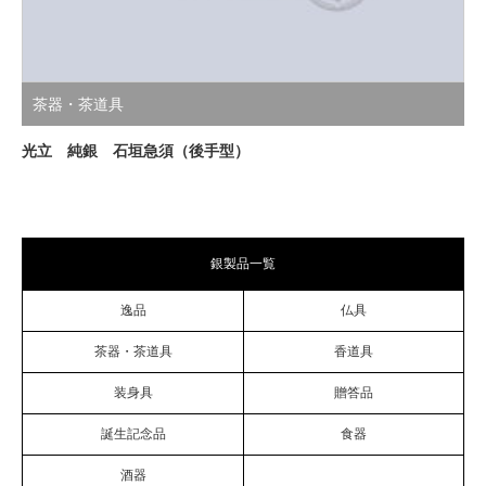
茶器・茶道具
光立 純銀 石垣急須（後手型）
銀製品一覧
逸品
仏具
茶器・茶道具
香道具
装身具
贈答品
誕生記念品
食器
酒器