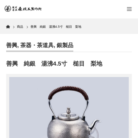
Home
商品
善興 純銀 湯沸4.5寸 槌目 梨地
善興
,
茶器・茶道具
,
銀製品
善興 純銀 湯沸4.5寸 槌目 梨地