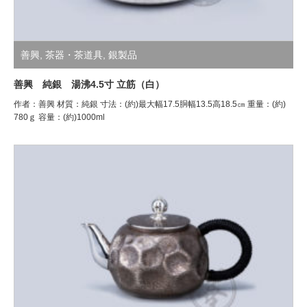
善興
,
茶器・茶道具
,
銀製品
善興 純銀 湯沸4.5寸 立筋（白）
作者：善興 材質：純銀 寸法：(約)最大幅17.5胴幅13.5高18.5㎝ 重量：(約)
780ｇ 容量：(約)1000ml