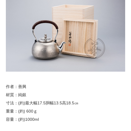
作者：善興
材質：純銀
寸法：(約)最大幅17.5胴幅13.5高18.5㎝
重量：(約) 600ｇ
容量：(約)1000ml