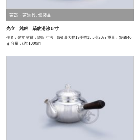
茶器・茶道具
,
銀製品
光立 純銀 縞紋湯沸５寸
作者：光立 材質：純銀 寸法：(約) 最大幅19胴幅15.5高20㎝ 重量：(約)840
ｇ 容量：(約)1000ml