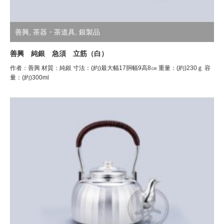
善興
,
茶器・茶道具
,
銀製品
善興 純銀 急須 立筋（白）
作者：善興 材質：純銀 寸法：(約)最大幅17胴幅9高8㎝ 重量：(約)230ｇ 容
量：(約)300ml