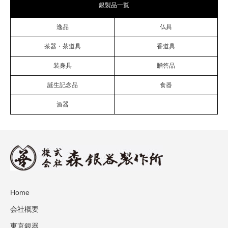
銀製品一覧
逸品
仏具
茶器・茶道具
香道具
装身具
贈答品
誕生記念品
食器
酒器
Home
会社概要
東京銀器