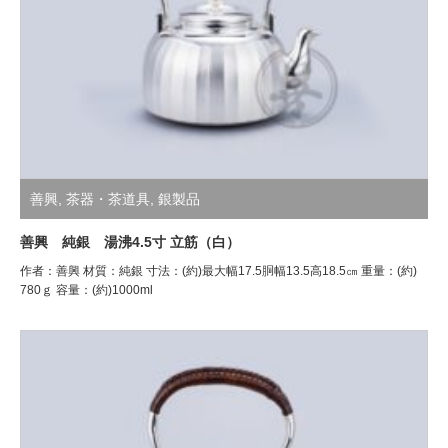
善興
,
茶器・茶道具
,
銀製品
善興 純銀 湯沸4.5寸 立筋（白）
作者：善興 材質：純銀 寸法：(約)最大幅17.5胴幅13.5高18.5㎝ 重量：(約)
780ｇ 容量：(約)1000ml