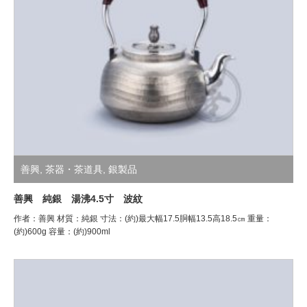
善興
,
茶器・茶道具
,
銀製品
善興 純銀 湯沸4.5寸 波紋
作者：善興 材質：純銀 寸法：(約)最大幅17.5胴幅13.5高18.5㎝ 重量：
(約)600g 容量：(約)900ml