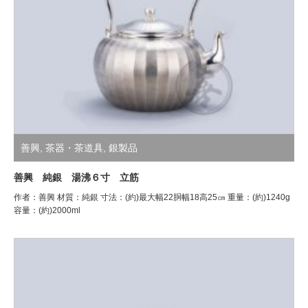
善興
,
茶器・茶道具
,
銀製品
善興 純銀 湯沸６寸 立筋
作者：善興 材質：純銀 寸法：(約)最大幅22胴幅18高25㎝ 重量：(約)1240g
容量：(約)2000ml