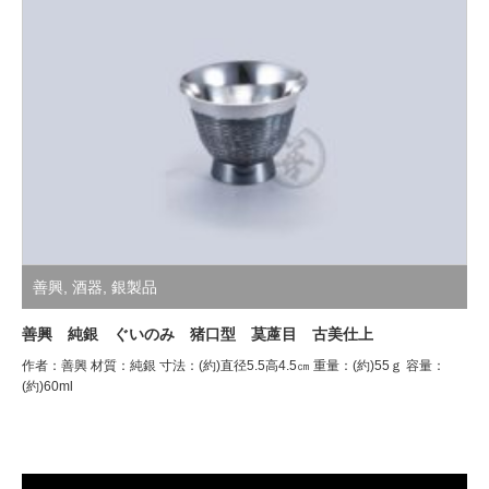
善興
,
酒器
,
銀製品
善興 純銀 ぐいのみ 猪口型 茣蓙目 古美仕上
作者：善興 材質：純銀 寸法：(約)直径5.5高4.5㎝ 重量：(約)55ｇ 容量：
(約)60ml