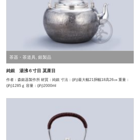
茶器・茶道具
,
銀製品
純銀 湯沸６寸目 茣蓙目
作者：森銀器製作所 材質：純銀 寸法：(約)最大幅21胴幅18高26㎝ 重量：
(約)1285ｇ 容量：(約)2000ml