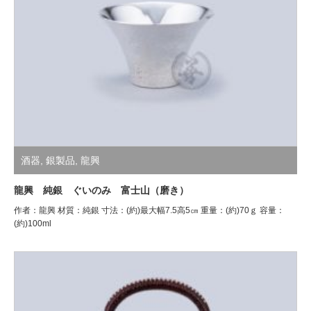
酒器
,
銀製品
,
龍興
龍興 純銀 ぐいのみ 富士山（磨き）
作者：龍興 材質：純銀 寸法：(約)最大幅7.5高5㎝ 重量：(約)70ｇ 容量：
(約)100ml