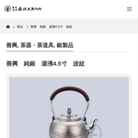
Home
商品
善興 純銀 湯沸4.5寸 波紋
善興
,
茶器・茶道具
,
銀製品
善興 純銀 湯沸4.5寸 波紋