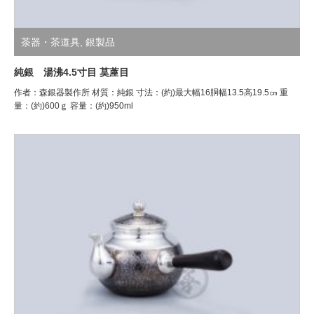
茶器・茶道具
,
銀製品
純銀 湯沸4.5寸目 茣蓙目
作者：森銀器製作所 材質：純銀 寸法：(約)最大幅16胴幅13.5高19.5㎝ 重
量：(約)600ｇ 容量：(約)950ml