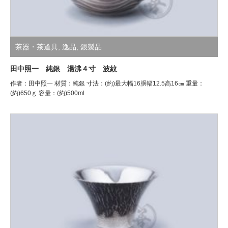
茶器・茶道具
,
逸品
,
銀製品
田中照一 純銀 湯沸４寸 波紋
作者：田中照一 材質：純銀 寸法：(約)最大幅16胴幅12.5高16㎝ 重量：
(約)650ｇ 容量：(約)500ml