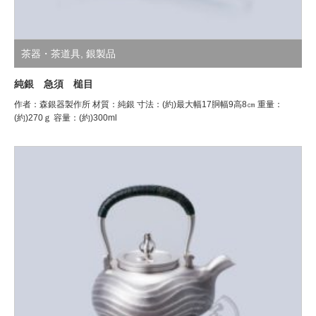
茶器・茶道具
,
銀製品
純銀 急須 槌目
作者：森銀器製作所 材質：純銀 寸法：(約)最大幅17胴幅9高8㎝ 重量：
(約)270ｇ 容量：(約)300ml