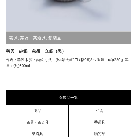
善興
,
茶器・茶道具
,
銀製品
善興 純銀 急須 立筋（黒）
作者：善興 材質：純銀 寸法：(約)最大幅17胴幅9高8㎝ 重量：(約)230ｇ 容
量：(約)300ml
銀製品一覧
逸品
仏具
茶器・茶道具
香道具
装身具
贈答品