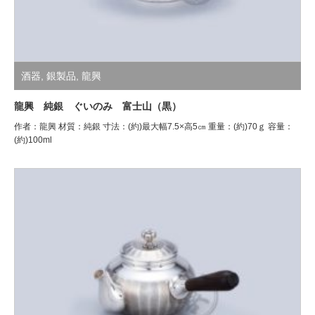
酒器
,
銀製品
,
龍興
龍興 純銀 ぐいのみ 富士山（黒）
作者：龍興 材質：純銀 寸法：(約)最大幅7.5×高5㎝ 重量：(約)70ｇ 容量：
(約)100ml