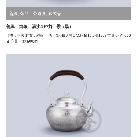
善興
,
茶器・茶道具
,
銀製品
善興 純銀 湯沸4.5寸目 霰（黒）
作者：善興 材質：純銀 寸法：(約)最大幅17.5胴幅13.5高17㎝ 重量：(約)600
ｇ 容量：(約)900ml