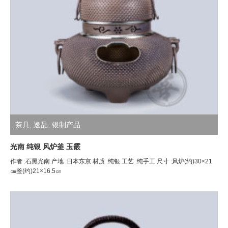
茶具
,
逸品
,
银制产品
光南 纯银 风炉釜 玉霰
作者 :石黑光南 产地 :日本东京 材质 :纯银 工艺 :纯手工 尺寸 :风炉(约)30×21
㎝釜(约)21×16.5㎝