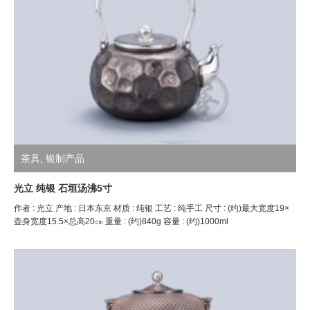
茶具
,
银制产品
光立 纯银 石垣汤沸5寸
作者 : 光立 产地 : 日本东京 材质 : 纯银 工艺 : 纯手工 尺寸 : (约)最大宽度19×
壶身宽度15.5×总高20㎝ 重量 : (约)840g 容量 : (约)1000ml