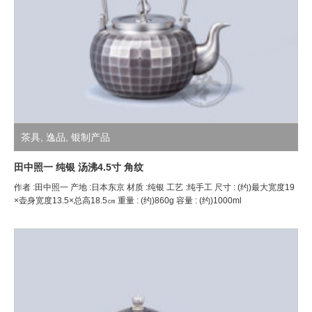
茶具
,
逸品
,
银制产品
田中照一 纯银 汤沸4.5寸 角纹
作者 :田中照一 产地 :日本东京 材质 :纯银 工艺 :纯手工 尺寸 : (约)最大宽度19
×壶身宽度13.5×总高18.5㎝ 重量 : (约)860g 容量 : (约)1000ml