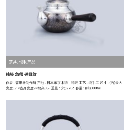
茶具
,
银制产品
纯银 急须 锤目纹
作者 : 森银器制作所 产地 : 日本东京 材质 : 纯银 工艺 : 纯手工 尺寸 : (约)最大
宽度17 ×壶身宽度9×总高8㎝ 重量 : (约)270g 容量 : (约)300ml