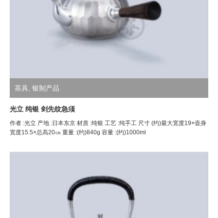
茶具
,
银制产品
光立 纯银 剑先纹急须
作者 :光立 产地 :日本东京 材质 :纯银 工艺 :纯手工 尺寸 (约)最大宽度19×壶身
宽度15.5×总高20㎝ 重量 :(约)840g 容量 :(约)1000ml