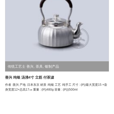
传统工艺士 善兴
,
茶具
,
银制产品
善兴 纯银 汤沸4寸 立筋 付茶滤
作者 :善兴 产地 :日本东京 材质 :纯银 工艺 :纯手工 尺寸 : (约)最大宽度15 ×壶
身宽度12×总高17㎝ 重量 : (约)480g 容量 : (约))500ml