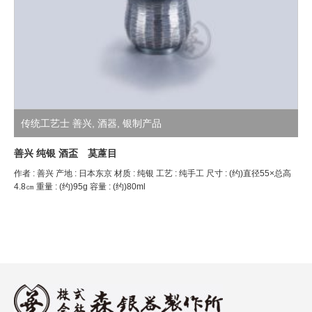
传统工艺士 善兴
,
酒器
,
银制产品
善兴 纯银 酒盃 茣蓙目
作者 : 善兴 产地 : 日本东京 材质 : 纯银 工艺 : 纯手工 尺寸 : (约)直径55×总高
4.8㎝ 重量 : (约)95g 容量 : (约)80ml