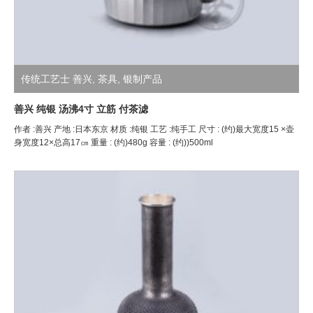
传统工艺士 善兴
,
茶具
,
银制产品
善兴 纯银 汤沸4寸 立筋 付茶滤
作者 :善兴 产地 :日本东京 材质 :纯银 工艺 :纯手工 尺寸 : (约)最大宽度15 ×壶
身宽度12×总高17㎝ 重量 : (约)480g 容量 : (约))500ml