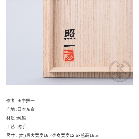
作者 :田中照一
产地 :日本东京
材质 :纯银
工艺 :纯手工
尺寸 : (约)最大宽度16 ×壶身宽度12.5×总高16㎝