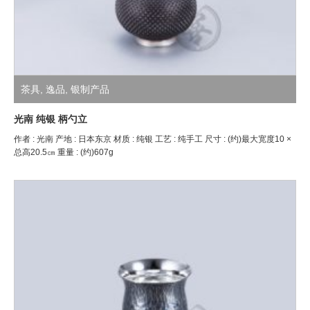
茶具
,
逸品
,
银制产品
光南 纯银 柄勺立
作者 : 光南 产地 : 日本东京 材质 : 纯银 工艺 : 纯手工 尺寸 : (约)最大宽度10 ×
总高20.5㎝ 重量 : (约)607g