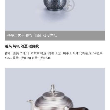
传统工艺士 善兴
,
酒器
,
银制产品
善兴 纯银 酒盃 锤目纹
作者 : 善兴 产地 : 日本东京 材质 : 纯银 工艺 : 纯手工 尺寸 : (约)直径55×总高
4.8㎝ 重量 : (约)95g 容量 : (约)80ml