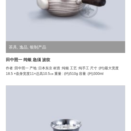
茶具
,
逸品
,
银制产品
田中照一 纯银 急须 波纹
作者 :田中照一 产地 :日本东京 材质 :纯银 工艺 :纯手工 尺寸 :(约)最大宽度
18.5 ×壶身宽度11×总高10.5㎝ 重量 : (约)510g 容量 :(约)300ml