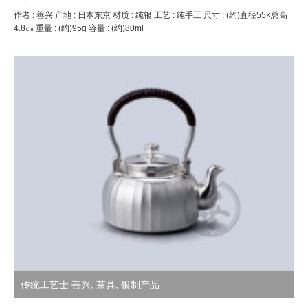
作者 : 善兴 产地 : 日本东京 材质 : 纯银 工艺 : 纯手工 尺寸 : (约)直径55×总高
4.8㎝ 重量 : (约)95g 容量 : (约)80ml
传统工艺士 善兴
,
茶具
,
银制产品