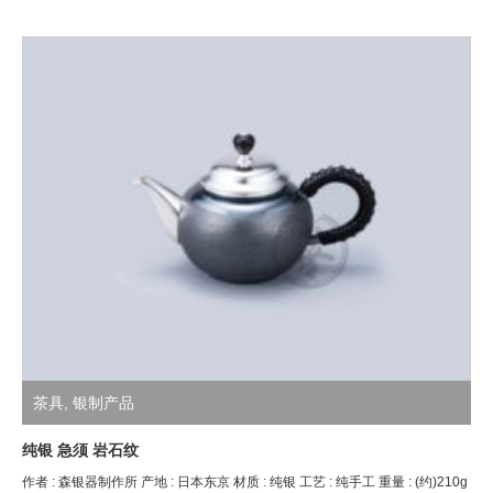
茶具
,
银制产品
纯银 急须 岩石纹
作者 : 森银器制作所 产地 : 日本东京 材质 : 纯银 工艺 : 纯手工 重量 : (约)210g