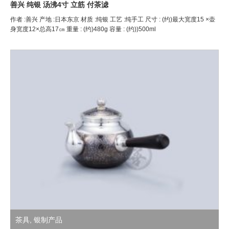
善兴 纯银 汤沸4寸 立筋 付茶滤
作者 :善兴 产地 :日本东京 材质 :纯银 工艺 :纯手工 尺寸 : (约)最大宽度15 ×壶
身宽度12×总高17㎝ 重量 : (约)480g 容量 : (约))500ml
茶具
,
银制产品