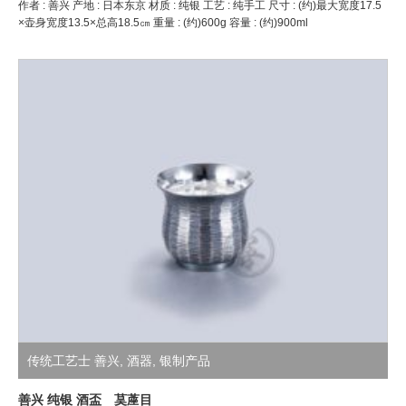
作者 : 善兴 产地 : 日本东京 材质 : 纯银 工艺 : 纯手工 尺寸 : (约)最大宽度17.5
×壶身宽度13.5×总高18.5㎝ 重量 : (约)600g 容量 : (约)900ml
传统工艺士 善兴
,
酒器
,
银制产品
善兴 纯银 酒盃 茣蓙目