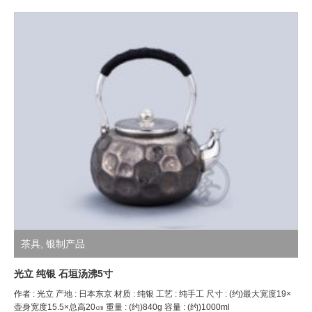
茶具
,
银制产品
光立 纯银 石垣汤沸5寸
作者 : 光立 产地 : 日本东京 材质 : 纯银 工艺 : 纯手工 尺寸 : (约)最大宽度19×
壶身宽度15.5×总高20㎝ 重量 : (约)840g 容量 : (约)1000ml