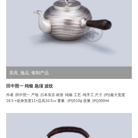
茶具
,
逸品
,
银制产品
田中照一 纯银 急须 波纹
作者 :田中照一 产地 :日本东京 材质 :纯银 工艺 :纯手工 尺寸 :(约)最大宽度
18.5 ×壶身宽度11×总高10.5㎝ 重量 : (约)510g 容量 :(约)300ml