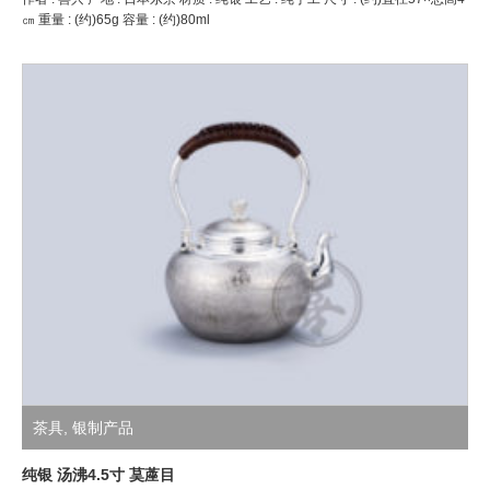
㎝ 重量 : (约)65g 容量 : (约)80ml
茶具
,
银制产品
纯银 汤沸4.5寸 茣蓙目