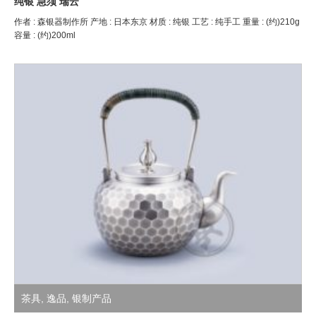
纯银 急须 瑞云
作者 : 森银器制作所 产地 : 日本东京 材质 : 纯银 工艺 : 纯手工 重量 : (约)210g
容量 : (约)200ml
茶具
,
逸品
,
银制产品