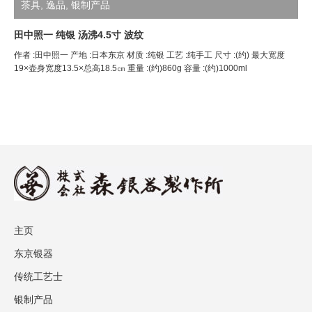
茶具
,
逸品
,
银制产品
田中照一 纯银 汤沸4.5寸 波纹
作者 :田中照一 产地 :日本东京 材质 :纯银 工艺 :纯手工 尺寸 :(约) 最大宽度
19×壶身宽度13.5×总高18.5㎝ 重量 :(约)860g 容量 :(约)1000ml
主页
东京银器
传统工艺士
银制产品