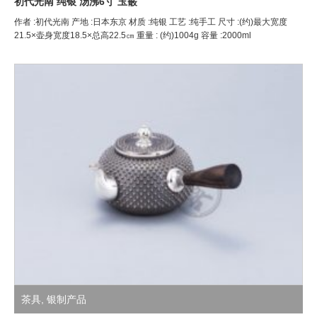
初代光南 纯银 汤沸6寸 玉霰
作者 :初代光南 产地 :日本东京 材质 :纯银 工艺 :纯手工 尺寸 :(约)最大宽度
21.5×壶身宽度18.5×总高22.5㎝ 重量 : (约)1004g 容量 :2000ml
茶具
,
银制产品