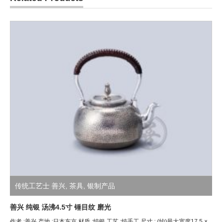
传统工艺士 善兴
,
茶具
,
银制产品
善兴 纯银 汤沸4.5寸 锤目纹 磨光
作者 :善兴 产地 :日本东京 材质 :纯银 工艺 :纯手工 尺寸 : (约)最大宽度17.5 ×