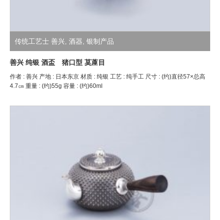
传统工艺士 善兴
,
酒器
,
银制产品
善兴 纯银 酒盃 猪口型 茣蓙目
作者 : 善兴 产地 : 日本东京 材质 : 纯银 工艺 : 纯手工 尺寸 : (约)直径57×总高
4.7㎝ 重量 : (约)55g 容量 : (约)60ml