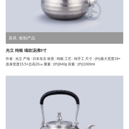
茶具
,
银制产品
光立 纯银 缟纹汤沸5寸
作者 : 光立 产地 : 日本东京 材质 : 纯银 工艺 : 纯手工 尺寸 : (约)最大宽度19×
壶身宽度15.5×总高20㎝ 重量 : (约)840g 容量 : (约)1000ml