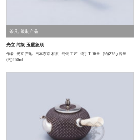
茶具
,
银制产品
光立 纯银 玉霰急须
作者 : 光立 产地 : 日本东京 材质 : 纯银 工艺 : 纯手工 重量 : (约)275g 容量 :
(约)250ml