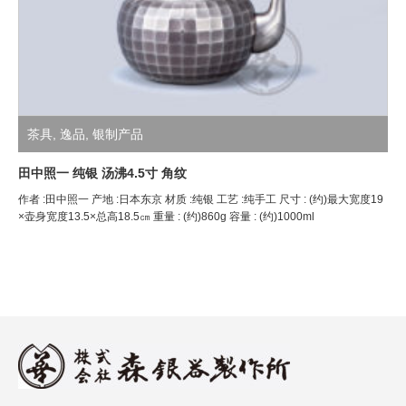
茶具
,
逸品
,
银制产品
田中照一 纯银 汤沸4.5寸 角纹
作者 :田中照一 产地 :日本东京 材质 :纯银 工艺 :纯手工 尺寸 : (约)最大宽度19
×壶身宽度13.5×总高18.5㎝ 重量 : (约)860g 容量 : (约)1000ml