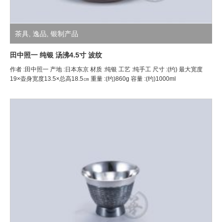
茶具
,
逸品
,
银制产品
田中照一 纯银 汤沸4.5寸 波纹
作者 :田中照一 产地 :日本东京 材质 :纯银 工艺 :纯手工 尺寸 :(约) 最大宽度
19×壶身宽度13.5×总高18.5㎝ 重量 :(约)860g 容量 :(约)1000ml