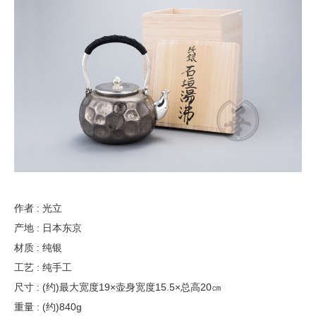
作者 : 光立
产地 : 日本东京
材质 : 纯银
工艺 : 纯手工
尺寸 : (约)最大宽度19×壶身宽度15.5×总高20㎝
重量 : (约)840g