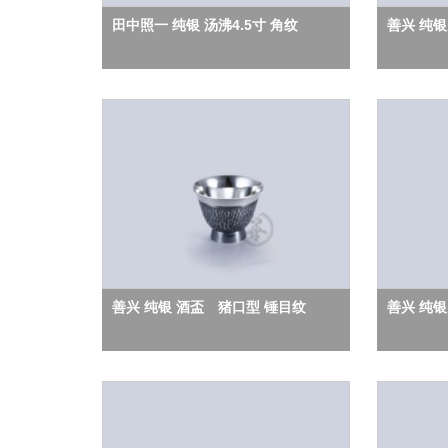
田中照一 纯银 汤沸4.5寸 角纹
善兴 纯银
善兴 纯银 酒盃 猪口型 锤目纹
善兴 纯银