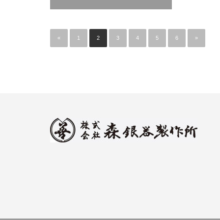
«
1
2
3
4
5
6
»