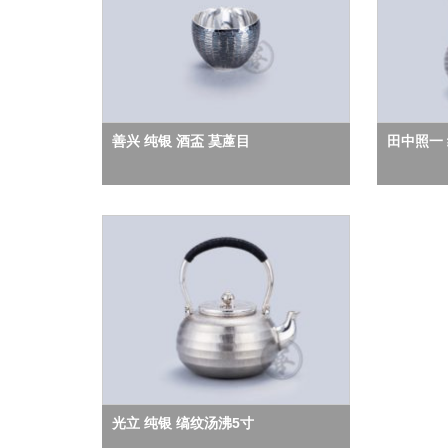
善兴 纯银 酒盃 茣蓙目
田中照一 
光立 纯银 缟纹汤沸5寸