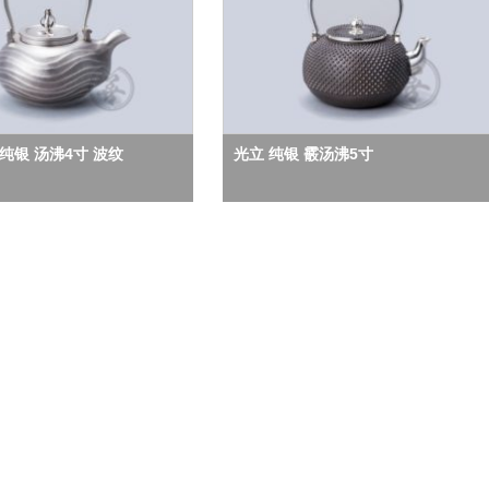
纯银 汤沸4寸 波纹
光立 纯银 霰汤沸5寸