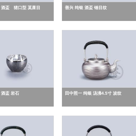
 酒盃 猪口型 茣蓙目
善兴 纯银 酒盃 锤目纹
 酒盃 岩石
田中照一 纯银 汤沸4.5寸 波纹