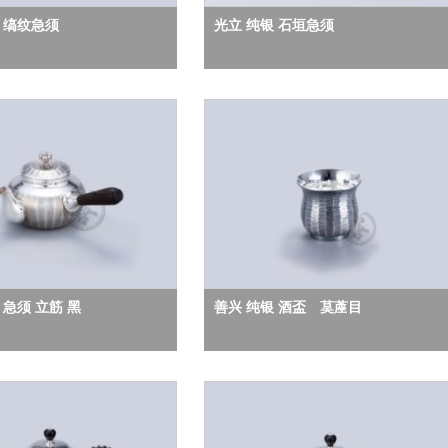
 缟纹急须
光立 纯银 石垣急须
 急须 立筋 黑
善兴 纯银 酒盃 茣蓙目