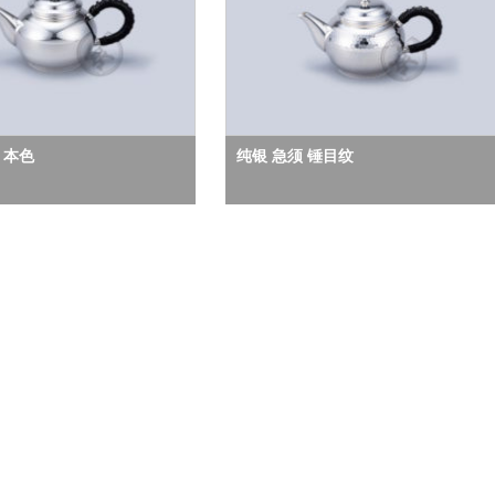
 本色
纯银 急须 锤目纹