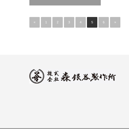
«
1
2
3
4
5
6
»