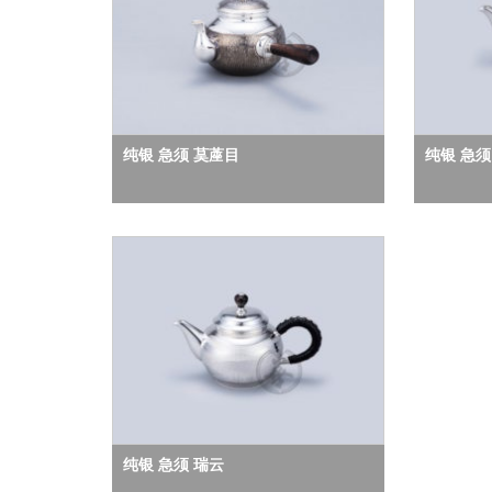
纯银 急须 茣蓙目
纯银 急须
纯银 急须 瑞云