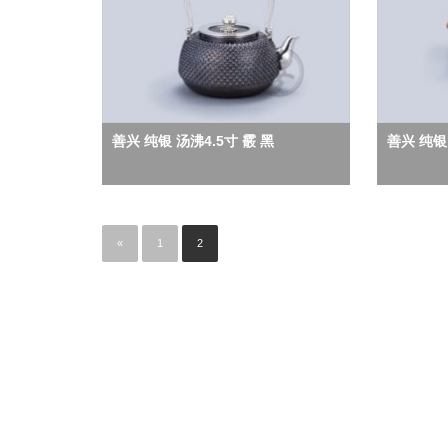
善兴 纯银 汤沸4.5寸 霰 黑
善兴 纯银
«
1
2