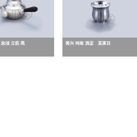
 急须 立筋 黑
善兴 纯银 酒盃 茣蓙目